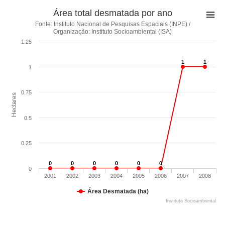
Área total desmatada por ano
Fonte: Instituto Nacional de Pesquisas Espaciais (INPE) /
Organização: Instituto Socioambiental (ISA)
1.25
1
1
1
1
1
0.75
Hectares
0.5
0.25
0
0
0
0
0
0
0
0
0
0
0
0
0
2001
2002
2003
2004
2005
2006
2007
2008
Área Desmatada (ha)
Instituto Socioambiental