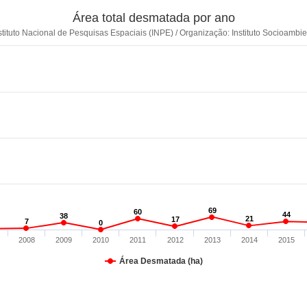
Área total desmatada por ano
stituto Nacional de Pesquisas Espaciais (INPE) / Organização: Instituto Socioambie
69
69
60
60
44
44
38
38
21
21
17
17
7
7
0
0
2008
2009
2010
2011
2012
2013
2014
2015
Área Desmatada (ha)