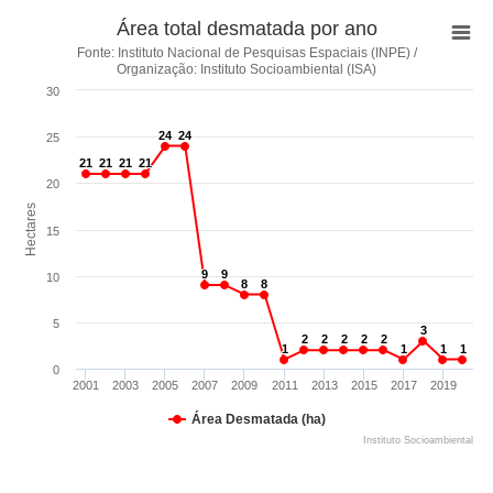
Área total desmatada por ano
Fonte: Instituto Nacional de Pesquisas Espaciais (INPE) /
Organização: Instituto Socioambiental (ISA)
30
24
24
24
24
25
21
21
21
21
21
21
21
21
20
Hectares
15
9
9
9
9
10
8
8
8
8
5
3
3
2
2
2
2
2
2
2
2
2
2
1
1
1
1
1
1
1
1
0
2001
2003
2005
2007
2009
2011
2013
2015
2017
2019
Área Desmatada (ha)
Instituto Socioambiental