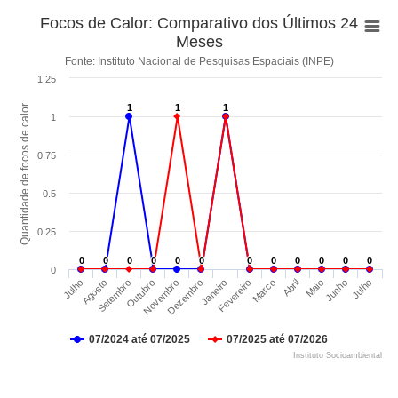
Focos de Calor: Comparativo dos Últimos 24
Meses
Fonte: Instituto Nacional de Pesquisas Espaciais (INPE)
1.25
1
1
1
1
1
1
Quantidade de focos de calor
1
0.75
0.5
0.25
0
0
0
0
0
0
0
0
0
0
0
0
0
0
0
0
0
0
0
0
0
0
0
0
0
Dezembro
Novembro
Outubro
Setembro
Agosto
Julho
Julho
Junho
Maio
Abril
Marco
Fevereiro
Janeiro
07/2024 até 07/2025
07/2025 até 07/2026
Instituto Socioambiental