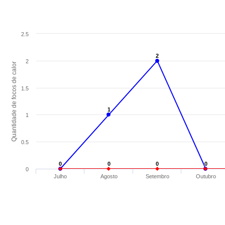
2.5
2
2
2
Quantidade de focos de calor
1.5
1
1
1
0.5
0
0
0
0
0
0
0
0
0
Julho
Agosto
Setembro
Outubro