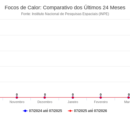
Focos de Calor: Comparativo dos Últimos 24 Meses
Fonte: Instituto Nacional de Pesquisas Espaciais (INPE)
0
0
0
0
0
0
0
0
0
0
Novembro
Dezembro
Janeiro
Fevereiro
Mar
07/2024 até 07/2025
07/2025 até 07/2026