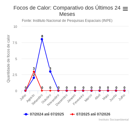
Focos de Calor: Comparativo dos Últimos 24
Meses
Fonte: Instituto Nacional de Pesquisas Espaciais (INPE)
10
8
8
Quantidade de focos de calor
7.5
5
3
3
3
3
2.5
2
2
0
0
0
0
0
0
0
0
0
0
0
0
0
0
0
0
0
0
0
0
0
0
0
0
0
Novembro
Setembro
Julho
Junho
Abril
Fevereiro
Dezembro
Outubro
Agosto
Julho
Maio
Marco
Janeiro
07/2024 até 07/2025
07/2025 até 07/2026
Instituto Socioambiental