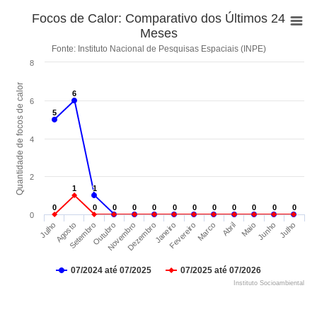
Focos de Calor: Comparativo dos Últimos 24
Meses
Fonte: Instituto Nacional de Pesquisas Espaciais (INPE)
8
Quantidade de focos de calor
6
6
6
5
5
4
2
1
1
1
1
0
0
0
0
0
0
0
0
0
0
0
0
0
0
0
0
0
0
0
0
0
0
0
0
0
Maio
Agosto
Dezembro
Abril
Julho
Novembro
Marco
Julho
Outubro
Fevereiro
Junho
Setembro
Janeiro
07/2024 até 07/2025
07/2025 até 07/2026
Instituto Socioambiental