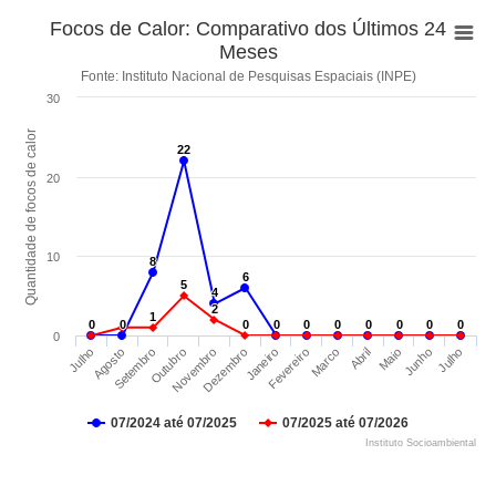
Focos de Calor: Comparativo dos Últimos 24
Meses
Fonte: Instituto Nacional de Pesquisas Espaciais (INPE)
30
Quantidade de focos de calor
22
22
20
10
8
8
6
6
5
5
4
4
2
2
1
1
0
0
0
0
0
0
0
0
0
0
0
0
0
0
0
0
0
0
0
0
0
Setembro
Junho
Fevereiro
Outubro
Julho
Marco
Novembro
Julho
Abril
Dezembro
Agosto
Maio
Janeiro
07/2024 até 07/2025
07/2025 até 07/2026
Instituto Socioambiental