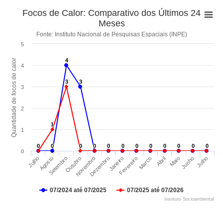
Focos de Calor: Comparativo dos Últimos 24
Meses
Fonte: Instituto Nacional de Pesquisas Espaciais (INPE)
5
4
4
Quantidade de focos de calor
4
3
3
3
3
3
2
1
1
1
0
0
0
0
0
0
0
0
0
0
0
0
0
0
0
0
0
0
0
0
0
0
0
0
0
Maio
Agosto
Dezembro
Abril
Julho
Novembro
Marco
Julho
Outubro
Fevereiro
Junho
Setembro
Janeiro
07/2024 até 07/2025
07/2025 até 07/2026
Instituto Socioambiental