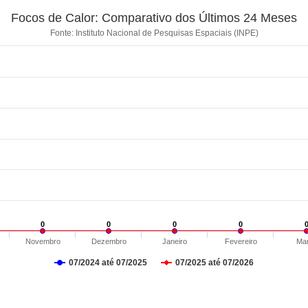
Focos de Calor: Comparativo dos Últimos 24 Meses
Fonte: Instituto Nacional de Pesquisas Espaciais (INPE)
0
0
0
0
0
0
0
0
Novembro
Dezembro
Janeiro
Fevereiro
Ma
07/2024 até 07/2025
07/2025 até 07/2026