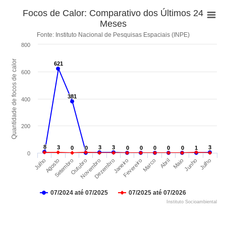
Focos de Calor: Comparativo dos Últimos 24
Meses
Fonte: Instituto Nacional de Pesquisas Espaciais (INPE)
800
Quantidade de focos de calor
621
621
600
381
381
400
200
8
8
3
3
3
3
3
3
3
3
0
0
0
0
0
0
0
0
0
0
0
0
0
0
1
1
0
Abril
Julho
Setembro
Dezembro
Marco
Junho
Agosto
Novembro
Fevereiro
Maio
Julho
Outubro
Janeiro
07/2024 até 07/2025
07/2025 até 07/2026
Instituto Socioambiental