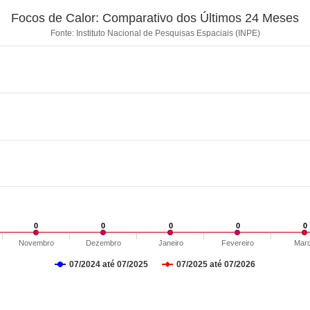
Focos de Calor: Comparativo dos Últimos 24 Meses
Fonte: Instituto Nacional de Pesquisas Espaciais (INPE)
0
0
0
0
0
0
0
0
0
0
Novembro
Dezembro
Janeiro
Fevereiro
Mar
07/2024 até 07/2025
07/2025 até 07/2026