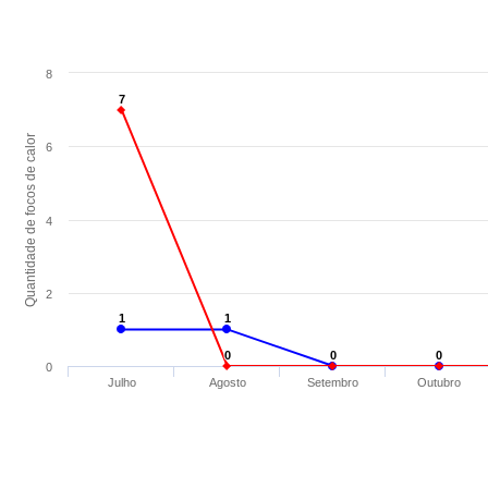
8
7
7
Quantidade de focos de calor
6
4
2
1
1
1
1
0
0
0
0
0
0
0
Julho
Agosto
Setembro
Outubro