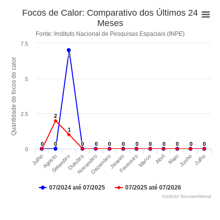
Focos de Calor: Comparativo dos Últimos 24
Meses
Fonte: Instituto Nacional de Pesquisas Espaciais (INPE)
7.5
7
7
Quantidade de focos de calor
5
2.5
2
2
1
1
0
0
0
0
0
0
0
0
0
0
0
0
0
0
0
0
0
0
0
0
0
0
0
0
0
Novembro
Setembro
Julho
Junho
Abril
Fevereiro
Dezembro
Outubro
Agosto
Julho
Maio
Marco
Janeiro
07/2024 até 07/2025
07/2025 até 07/2026
Instituto Socioambiental