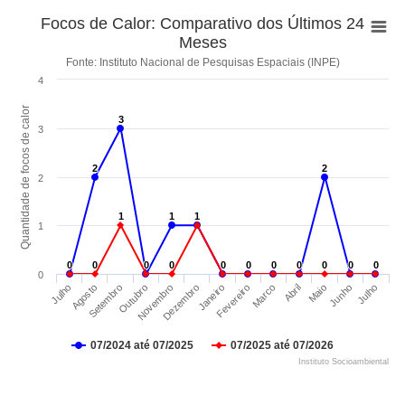
Focos de Calor: Comparativo dos Últimos 24
Meses
Fonte: Instituto Nacional de Pesquisas Espaciais (INPE)
4
Quantidade de focos de calor
3
3
3
2
2
2
2
2
1
1
1
1
1
1
1
0
0
0
0
0
0
0
0
0
0
0
0
0
0
0
0
0
0
0
0
0
0
0
Maio
Agosto
Dezembro
Abril
Julho
Novembro
Marco
Julho
Outubro
Fevereiro
Junho
Setembro
Janeiro
07/2024 até 07/2025
07/2025 até 07/2026
Instituto Socioambiental