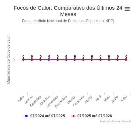
Focos de Calor: Comparativo dos Últimos 24
Meses
Fonte: Instituto Nacional de Pesquisas Espaciais (INPE)
Quantidade de focos de calor
0
0
0
0
0
0
0
0
0
0
0
0
0
0
0
0
0
0
0
0
0
0
0
0
0
0
0
Maio
Agosto
Dezembro
Abril
Julho
Novembro
Marco
Julho
Outubro
Fevereiro
Junho
Setembro
Janeiro
07/2024 até 07/2025
07/2025 até 07/2026
Instituto Socioambiental