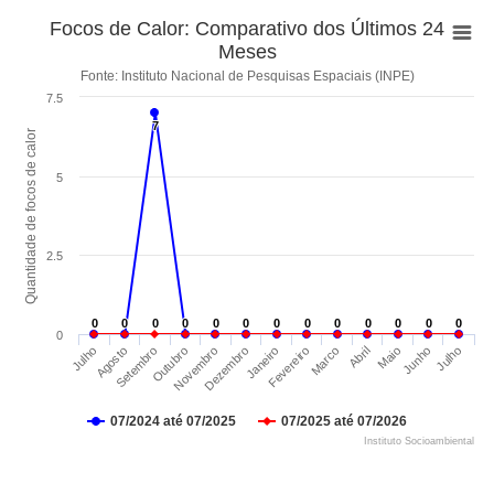
Focos de Calor: Comparativo dos Últimos 24
Meses
Fonte: Instituto Nacional de Pesquisas Espaciais (INPE)
7.5
7
7
Quantidade de focos de calor
5
2.5
0
0
0
0
0
0
0
0
0
0
0
0
0
0
0
0
0
0
0
0
0
0
0
0
0
0
0
Novembro
Setembro
Julho
Junho
Abril
Fevereiro
Dezembro
Outubro
Agosto
Julho
Maio
Marco
Janeiro
07/2024 até 07/2025
07/2025 até 07/2026
Instituto Socioambiental