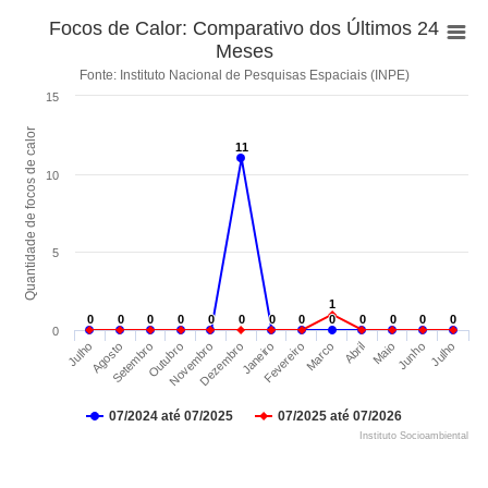
Focos de Calor: Comparativo dos Últimos 24
Meses
Fonte: Instituto Nacional de Pesquisas Espaciais (INPE)
15
Quantidade de focos de calor
11
11
10
5
1
1
0
0
0
0
0
0
0
0
0
0
0
0
0
0
0
0
0
0
0
0
0
0
0
0
0
0
0
Setembro
Junho
Fevereiro
Outubro
Julho
Marco
Novembro
Julho
Abril
Dezembro
Agosto
Maio
Janeiro
07/2024 até 07/2025
07/2025 até 07/2026
Instituto Socioambiental